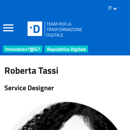
IT
TEAM PER LA
TRASFORMAZIONE
DIGITALE
Innovation7@G7
Repubblica Digitale
Roberta Tassi
Service Designer