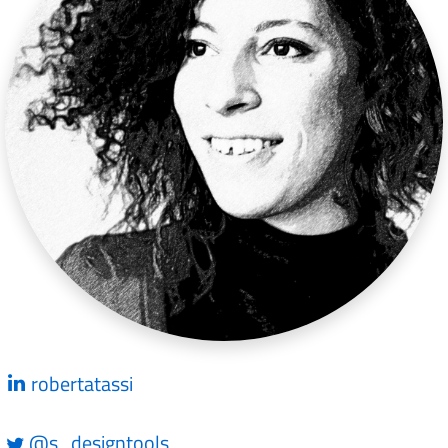
robertatassi
@s_designtools